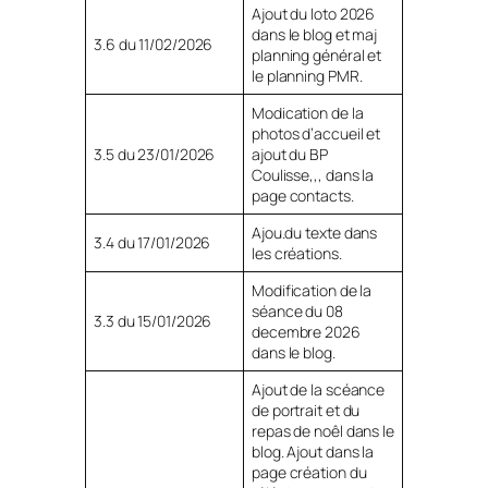
Ajout du loto 2026
dans le blog et maj
3.6 du 11/02/2026
planning général et
le planning PMR.
Modication de la
photos d’accueil et
3.5 du 23/01/2026
ajout du BP
Coulisse,,, dans la
page contacts.
Ajou.du texte dans
3.4 du 17/01/2026
les créations.
Modification de la
séance du 08
3.3 du 15/01/2026
decembre 2026
dans le blog.
Ajout de la scéance
de portrait et du
repas de noêl dans le
blog. Ajout dans la
page création du