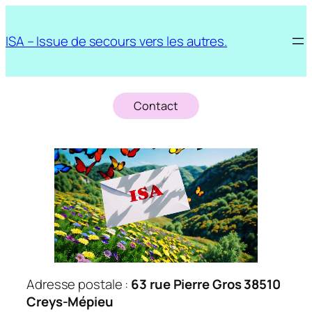
Aller
au
ISA – Issue de secours vers les autres.
contenu
Contact
Adresse postale :
63 rue Pierre Gros
38510
Creys-Mépieu