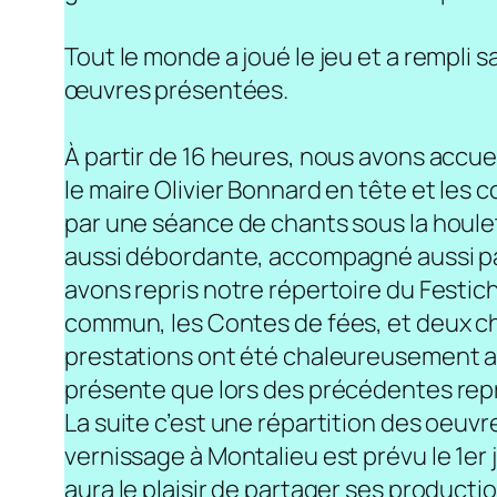
Tout le monde a joué le jeu et a rempli s
œuvres présentées.
À partir de 16 heures, nous avons accue
le maire Olivier Bonnard en tête et le
par une séance de chants sous la houle
aussi débordante, accompagné aussi par
avons repris notre répertoire du Festich
commun, les Contes de fées, et deux cho
prestations ont été chaleureusement ap
présente que lors des précédentes repr
La suite c’est une répartition des oeuvr
vernissage à Montalieu est prévu le 1er j
aura le plaisir de partager ses producti