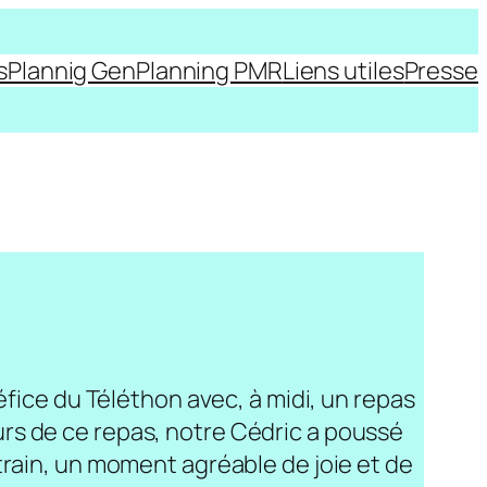
s
Plannig Gen
Planning PMR
Liens utiles
Presse
éfice du Téléthon avec, à midi, un repas
rs de ce repas, notre Cédric a poussé
train, un moment agréable de joie et de